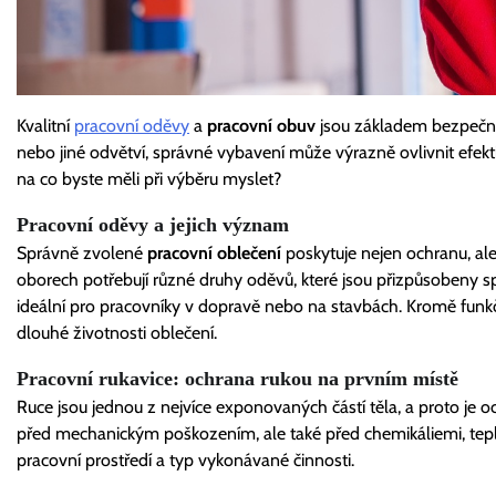
Kvalitní
pracovní oděvy
a
pracovní obuv
jsou základem bezpečnost
nebo jiné odvětví, správné vybavení může výrazně ovlivnit efektiv
na co byste měli při výběru myslet?
Pracovní oděvy a jejich význam
Správně zvolené
pracovní oblečení
poskytuje nejen ochranu, al
oborech potřebují různé druhy oděvů, které jsou přizpůsobeny s
ideální pro pracovníky v dopravě nebo na stavbách. Kromě funkčno
dlouhé životnosti oblečení.
Pracovní rukavice: ochrana rukou na prvním místě
Ruce jsou jednou z nejvíce exponovaných částí těla, a proto je o
před mechanickým poškozením, ale také před chemikáliemi, teple
pracovní prostředí a typ vykonávané činnosti.