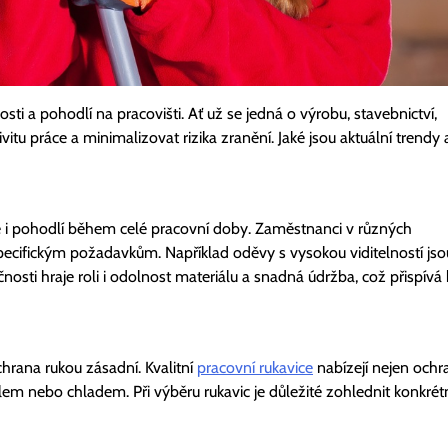
i a pohodlí na pracovišti. Ať už se jedná o výrobu, stavebnictví,
itu práce a minimalizovat rizika zranění. Jaké jsou aktuální trendy 
e i pohodlí během celé pracovní doby. Zaměstnanci v různých
pecifickým požadavkům. Například oděvy s vysokou viditelností jso
sti hraje roli i odolnost materiálu a snadná údržba, což přispívá 
chrana rukou zásadní. Kvalitní
pracovní rukavice
nabízejí nejen ochr
m nebo chladem. Při výběru rukavic je důležité zohlednit konkrét