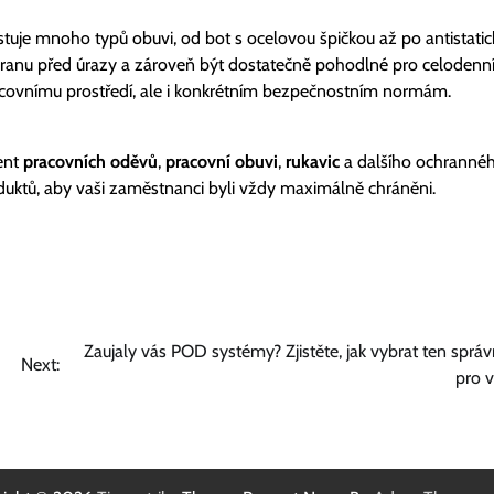
stuje mnoho typů obuvi, od bot s ocelovou špičkou až po antistatic
hranu před úrazy a zároveň být dostatečně pohodlné pro celodenn
covnímu prostředí, ale i konkrétním bezpečnostním normám.
ent
pracovních oděvů
,
pracovní obuvi
,
rukavic
a dalšího ochranné
duktů, aby vaši zaměstnanci byli vždy maximálně chráněni.
Zaujaly vás POD systémy? Zjistěte, jak vybrat ten sprá
Next:
pro 