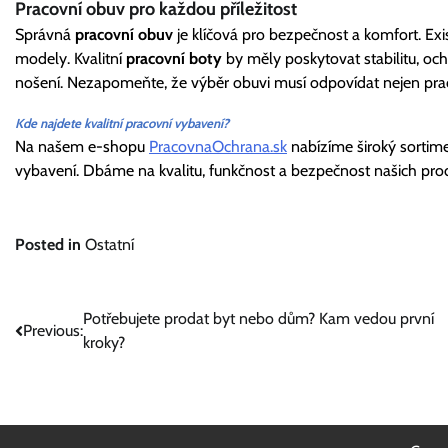
Pracovní obuv pro každou příležitost
Správná
pracovní obuv
je klíčová pro bezpečnost a komfort. Exi
modely. Kvalitní
pracovní boty
by měly poskytovat stabilitu, oc
nošení. Nezapomeňte, že výběr obuvi musí odpovídat nejen pra
Kde najdete kvalitní pracovní vybavení?
Na našem e-shopu
PracovnaOchrana.sk
nabízíme široký sortim
vybavení. Dbáme na kvalitu, funkčnost a bezpečnost našich pro
Posted in
Ostatní
Navigace
Potřebujete prodat byt nebo dům? Kam vedou první
Previous:
kroky?
pro
příspěvek